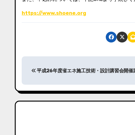
https://www.shoene.org
投
平成26年度省エネ施工技術・設計講習会開催
稿
ナ
ビ
ゲ
ー