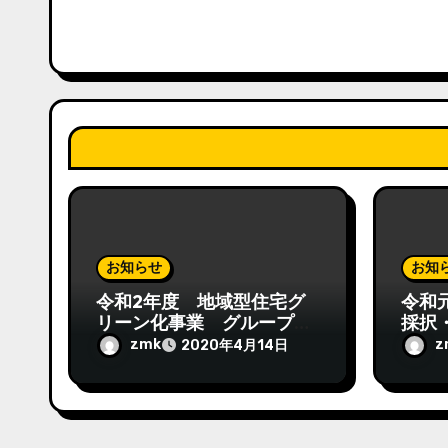
シ
ョ
ン
お知らせ
お知
令和2年度 地域型住宅グ
令和
リーン化事業 グループ登
採択
録について
zmk
z
2020年4月14日