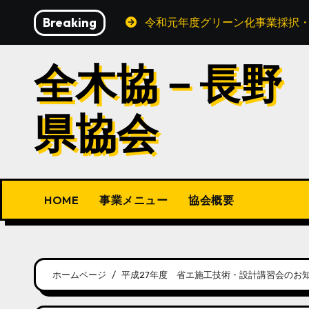
内
Breaking
ープ登録について
令和元年度グリーン化事業採択・説明
容
を
全木協－長野
ス
キ
ッ
県協会
プ
HOME
事業メニュー
協会概要
ホームページ
平成27年度 省エ施工技術・設計講習会のお